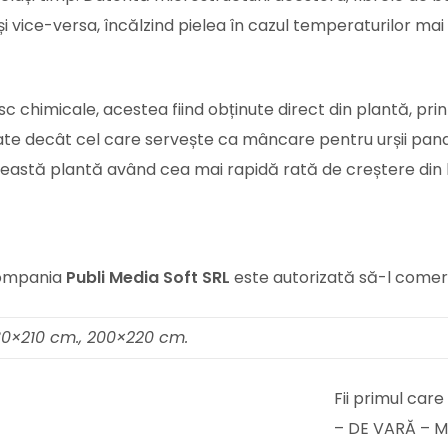
 vice-versa, încălzind pielea în cazul temperaturilor mai
c chimicale, acestea fiind obținute direct din plantă, pr
arate decât cel care servește ca mâncare pentru urșii p
ceastă plantă având cea mai rapidă rată de creștere din 
compania
Publi Media Soft SRL
este autorizată să-l comerc
180×210 cm., 200×220 cm.
Fii primul ca
– DE VARĂ – 