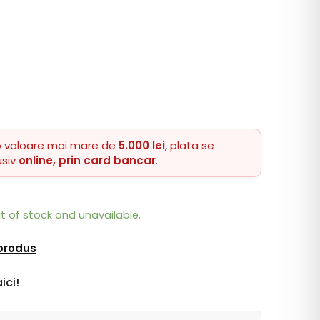
o valoare mai mare de
5.000 lei
, plata se
usiv
online, prin card bancar
.
ut of stock and unavailable.
 produs
ici!