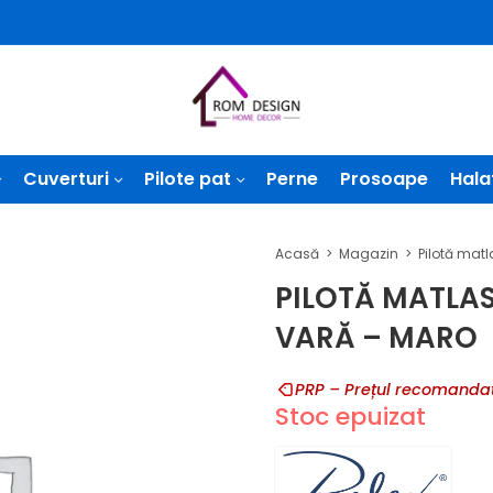
Cuverturi
Pilote pat
Perne
Prosoape
Hala
Acasă
Magazin
PILOTĂ MATLA
VARĂ – MARO
PRP – Prețul recomandat
Stoc epuizat