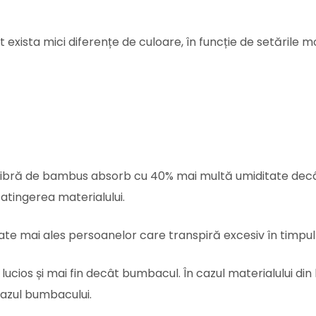
 exista mici diferențe de culoare, în funcție de setările mo
n fibră de bambus absorb cu 40% mai multă umiditate dec
tingerea materialului.
e mai ales persoanelor care transpiră excesiv în timpul 
lucios și mai fin decât bumbacul. În cazul materialului di
cazul bumbacului.