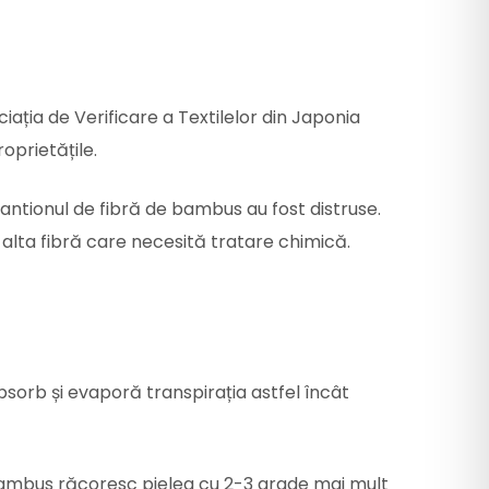
iația de Verificare a Textilelor din Japonia
oprietățile.
șantionul de fibră de bambus au fost distruse.
 alta fibră care necesită tratare chimică.
orb și evaporă transpirația astfel încât
e bambus răcoresc pielea cu 2-3 grade mai mult