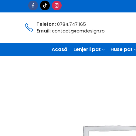
Telefon:
0784.747.165
Email:
contact@romdesign.ro
Acasă
Lenjerii pat
Huse pat