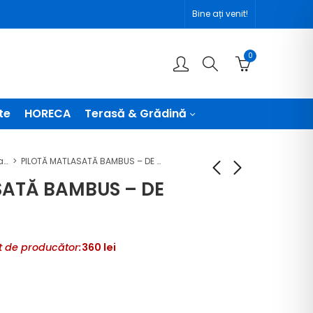
Bine ați venit!
0
te
HORECA
Terasă & Grădină
Pilotă matlasată bambus - de vară
PILOTĂ MATLASATĂ BAMBUS – DE VARĂ – MARO
SATĂ BAMBUS – DE
PILOTĂ
PILOTĂ
MATLASATĂ
MATLASATĂ
 de producător:
360
lei
BAMBUS – DE
BAMBUS – DE
VARĂ – LILA
VARĂ – PUDRA