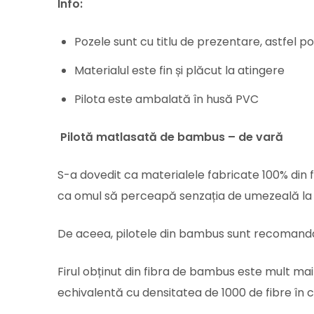
Info:
Pozele sunt cu titlu de prezentare, astfel pot
Materialul este fin și plăcut la atingere
Pilota este ambalată în husă PVC
Pilotă matlasată de bambus – de vară
S-a dovedit ca materialele fabricate 100% di
ca omul să perceapă senzația de umezeală la a
De aceea, pilotele din bambus sunt recomandat
Firul obținut din fibra de bambus este mult mai 
echivalentă cu densitatea de 1000 de fibre în 