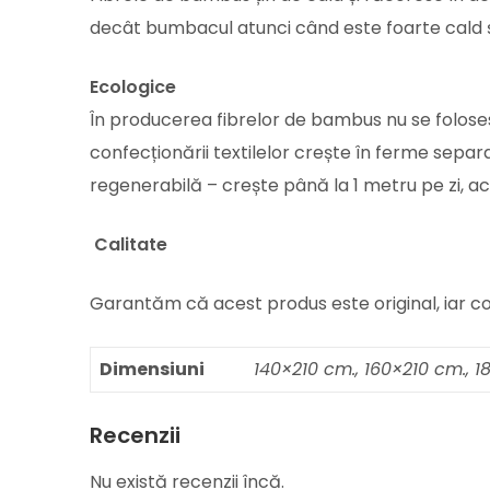
decât bumbacul atunci când este foarte cald și
Ecologice
În producerea fibrelor de bambus nu se foloses
confecționării textilelor crește în ferme sep
regenerabilă – crește până la 1 metru pe zi, a
Calitate
Garantăm că acest produs este original, iar 
Dimensiuni
140×210 cm., 160×210 cm., 
Recenzii
Nu există recenzii încă.