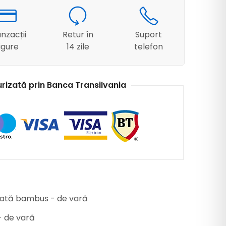
nzacții
Retur în
Suport
igure
14 zile
telefon
urizată prin Banca Transilvania
sată bambus - de vară
- de vară