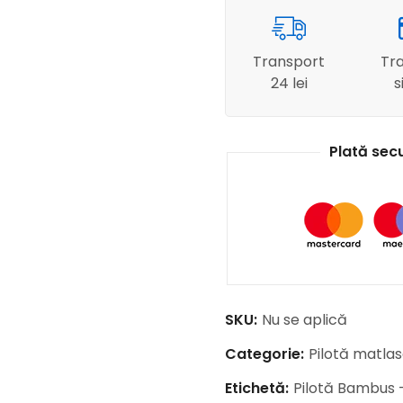
Transport
Tra
24 lei
s
Plată sec
SKU:
Nu se aplică
Categorie:
Pilotă matla
Etichetă:
Pilotă Bambus 