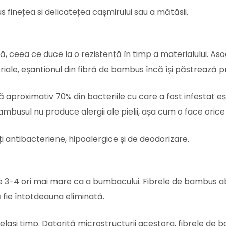
finețea si delicatețea cașmirului sau a mătăsii.
, ceea ce duce la o rezistență în timp a materialului. Asoc
riale, eșantionul din fibră de bambus încă își păstrează pr
 aproximativ 70% din bacteriile cu care a fost infestat e
busul nu produce alergii ale pielii, așa cum o face orice
 antibacteriene, hipoalergice și de deodorizare.
 3-4 ori mai mare ca a bumbacului. Fibrele de bambus abs
ă fie întotdeauna eliminată.
celași timp. Datorită microstructurii acestora, fibrele d