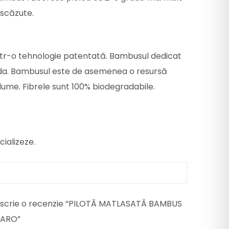
 scăzute.
intr-o tehnologie patentată. Bambusul dedicat
anda. Bambusul este de asemenea o resursă
lume. Fibrele sunt 100% biodegradabile.
ializeze.
re scrie o recenzie “PILOTĂ MATLASATĂ BAMBUS
MARO”