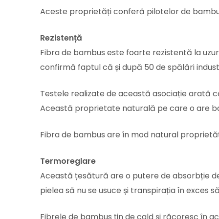
Aceste proprietăți conferă pilotelor de bambus 
Rezistență
Fibra de bambus este foarte rezistentă la uzură
confirmă faptul că și după 50 de spălări indust
Testele realizate de această asociație arată că
Această proprietate naturală pe care o are bam
Fibra de bambus are în mod natural proprietăți
Termoreglare
Această țesătură are o putere de absorbție de
pielea să nu se usuce și transpirația în exces s
Fibrele de bambus țin de cald și răcoresc în a