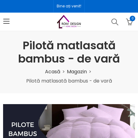
Bine ați venit!
0
Pilotă matlasată
bambus - de vară
Acasă
Magazin
Pilotă matlasată bambus - de vară