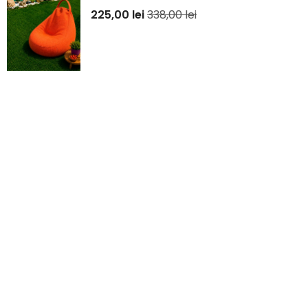
225,00
lei
338,00
lei