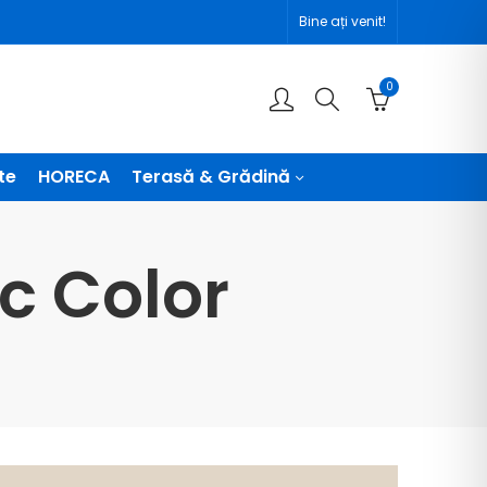
Bine ați venit!
0
te
HORECA
Terasă & Grădină
c Color