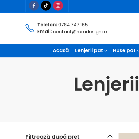
Telefon:
0784.747.165
Email:
contact@romdesign.ro
Acasă
Lenjerii pat
Huse pat
Lenjer
Filtrează după preț