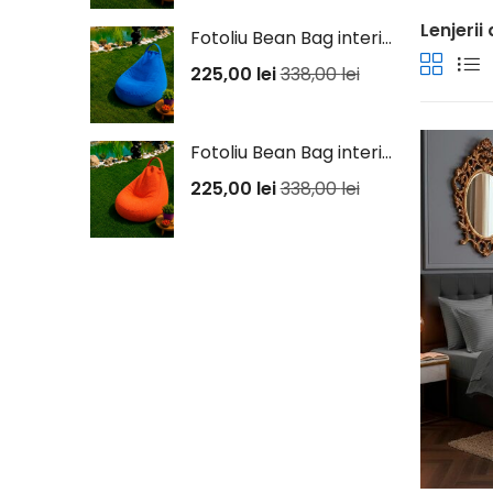
Lenjeri
Fotoliu Bean Bag interior/exterior - Albastru
225,00
lei
338,00
lei
Fotoliu Bean Bag interior/exterior - Portocaliu
225,00
lei
338,00
lei