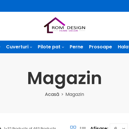
Cuverturi
Pilote pat
Perne
Prosoape
Hala
Magazin
Acasă
Magazin
n
Afișare:
1–32 Products of 463 Products