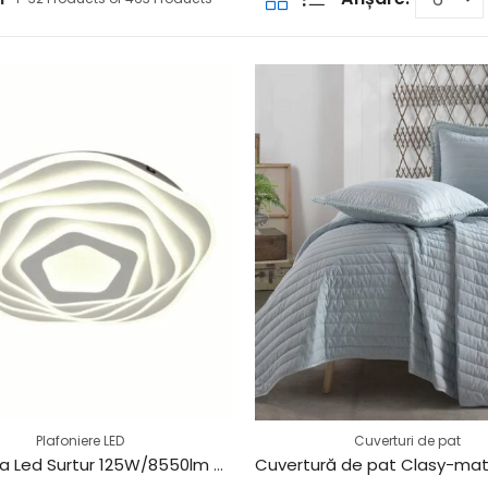
Plafoniere LED
Cuverturi de pat
Plafoniera Led Surtur 125W/8550lm 3000k/4000k/6500k – 400x50mm