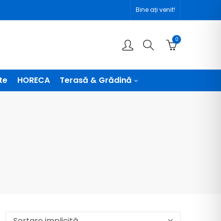
Bine ați venit!
0
te
HORECA
Terasă & Grădină