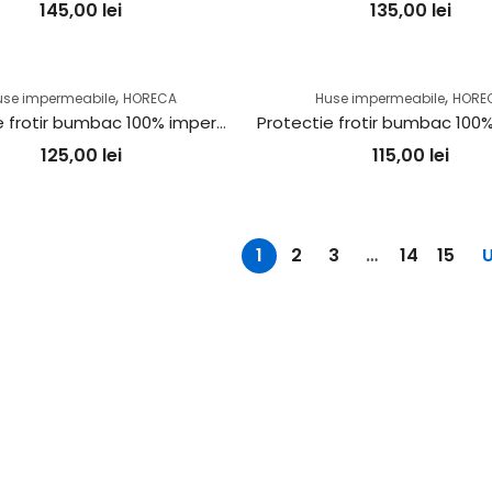
145,00
lei
135,00
lei
,
,
use impermeabile
HORECA
Huse impermeabile
HORE
Protectie frotir bumbac 100% impermeabila – saltea de 140x200cm
125,00
lei
115,00
lei
1
2
3
…
14
15