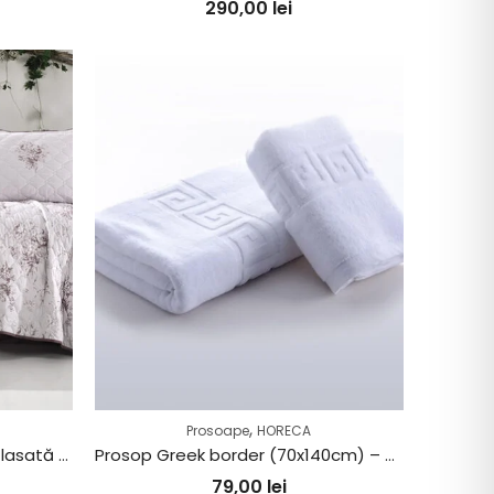
290,00
lei
,
Prosoape
HORECA
Cuvertură de pat Clasy-matlasată 2 persoane (ESTE V2)
Prosop Greek border (70x140cm) – 650g/m2
79,00
lei