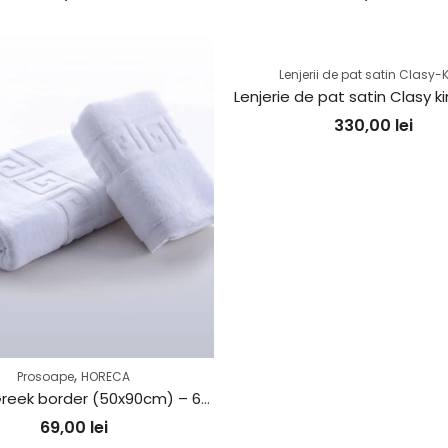
Lenjerii de pat satin Clasy-
330,00
lei
,
Prosoape
HORECA
Prosop Greek border (50x90cm) – 650g/m2
69,00
lei