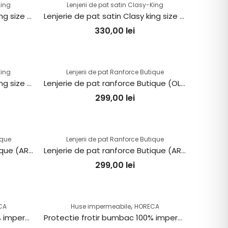
King
Lenjerii de pat satin Clasy-King
Lenjerie de pat satin Clasy king size (LE PALA)
Lenjerie de pat satin Clasy king size (ISOLA)
330,00
lei
King
Lenjerii de pat Ranforce Butique
Lenjerie de pat satin Clasy king size (ALISA)
Lenjerie de pat ranforce Butique (OLEIN V2)
299,00
lei
ique
Lenjerii de pat Ranforce Butique
Lenjerie de pat ranforce Butique (ARAKIS V5)
Lenjerie de pat ranforce Butique (ARAKIS V3)
299,00
lei
,
CA
Huse impermeabile
HORECA
Protectie frotir bumbac 100% impermeabila – saltea de 180x200cm
Protectie frotir bumbac 100% impermeabila – saltea de 160x200cm