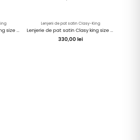
King
Lenjerii de pat satin Clasy-King
Lenjerie de pat satin Clasy king size (ALVIN V1)
Lenjerie de pat satin Clasy king size (VILYA V2)
330,00
lei