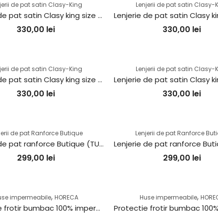
jerii de pat satin Clasy-King
Lenjerii de pat satin Clasy-
Lenjerie de pat satin Clasy king size (MASS V1)
330,00
lei
330,00
lei
jerii de pat satin Clasy-King
Lenjerii de pat satin Clasy-
Lenjerie de pat satin Clasy king size (HARISSA)
330,00
lei
330,00
lei
jerii de pat Ranforce Butique
Lenjerii de pat Ranforce But
Lenjerie de pat ranforce Butique (TULKAS V1)
299,00
lei
299,00
lei
,
,
use impermeabile
HORECA
Huse impermeabile
HORE
Protectie frotir bumbac 100% impermeabila – saltea de 200x200cm