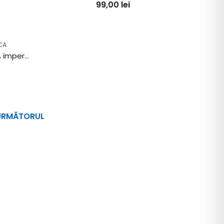
99,00
lei
CA
Protectie frotir bumbac 100% impermeabila – saltea de 90x200cm
URMĂTORUL