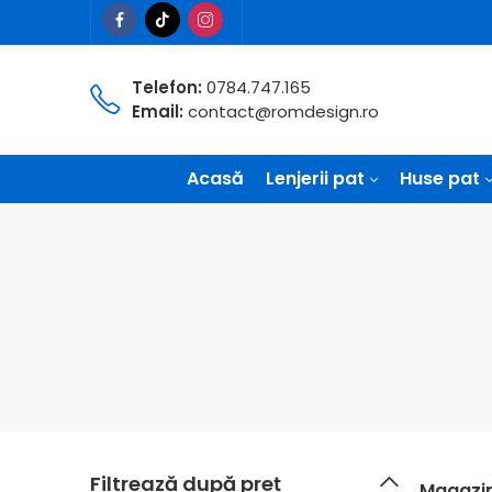
Telefon:
0784.747.165
Email:
contact@romdesign.ro
Acasă
Lenjerii pat
Huse pat
Filtrează după preț
Magazi