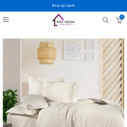
Bine ați venit!
0