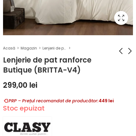
Acasă
Magazin
Lenjerii de pat Ranforce Butique
Lenjerie de pat ranforce
Butique (BRITTA-V4)
Lenjerie de pat
Lenjerie de pat
ranforce Butique
ranforce Butique
299,00
lei
(BRITTA-V3)
(BRITTA-V5)
299,00
299,00
lei
lei
PRP – Prețul recomandat de producător:
449
lei
Stoc epuizat