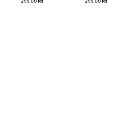
299,00
lei
299,00
lei