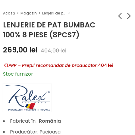
Acasă
Magazin
Lenjerii de pat Bumbac 8 piese
LENJERIE DE PAT BUMBAC
100% 8 PIESE (8PCS7)
LENJERIE DE PAT
LENJERIE DE PAT
BUMBAC 100% 8
BUMBAC 100% 8
269,00
lei
404,00
lei
PIESE (8PCS9)
PIESE (8PCS6)
269,00
269,00
lei
lei
404,00
404,00
lei
lei
PRP – Prețul recomandat de producător:
404
lei
Stoc furnizor
Fabricat în:
România
Producător: Pucioasa