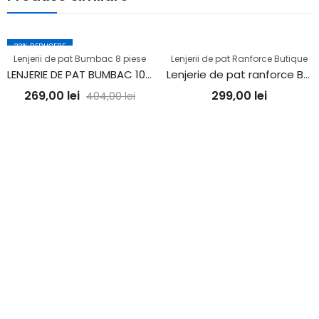
33
% REDUCERE
Lenjerii de pat Bumbac 8 piese
Lenjerii de pat Ranforce Butique
LENJERIE DE PAT BUMBAC 100% 8 PIESE (8PCS14)
Lenjerie de pat ranforce Butique (PURE V4)
269,00
lei
299,00
lei
404,00
lei