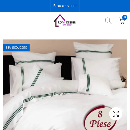
Bine ați venit!
0
33
% REDUCERE