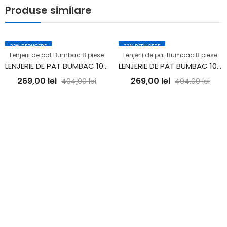
Produse similare
33
% REDUCERE
33
% REDUCERE
Lenjerii de pat Bumbac 8 piese
Lenjerii de pat Bumbac 8 piese
LENJERIE DE PAT BUMBAC 100% 8 PIESE (8PCS11)
LENJERIE DE PAT BUMBAC 100% 8 PIESE (8PCS9)
269,00
lei
269,00
lei
404,00
lei
404,00
lei