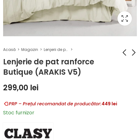
Acasă
Magazin
Lenjerii de pat Ranforce Butique
Lenjerie de pat ranforce
Butique (ARAKIS V5)
Lenjerie de pat
Lenjerie de pat
ranforce Butique
ranforce Butique
299,00
lei
(TULKAS V1)
(ARAKIS V4)
299,00
299,00
lei
lei
PRP – Prețul recomandat de producător:
449
lei
Stoc furnizor