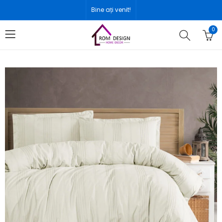
Bine ați venit!
0