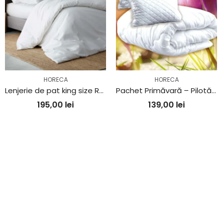
HORECA
HORECA
Lenjerie de pat king size Ranforce Policoton
Pachet Primăvară – Pilotă+2 perne matlasate
195,00
lei
139,00
lei