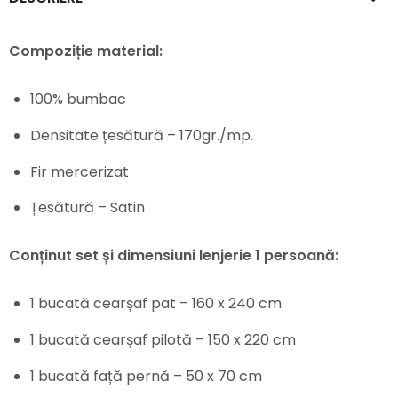
Compoziție material:
100% bumbac
Densitate țesătură – 170gr./mp.
Fir mercerizat
Țesătură – Satin
Conținut set și dimensiuni lenjerie 1 persoană:
1 bucată cearșaf pat – 160 x 240 cm
1 bucată cearșaf pilotă – 150 x 220 cm
1 bucată față pernă – 50 x 70 cm