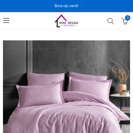
Bine ați venit!
0