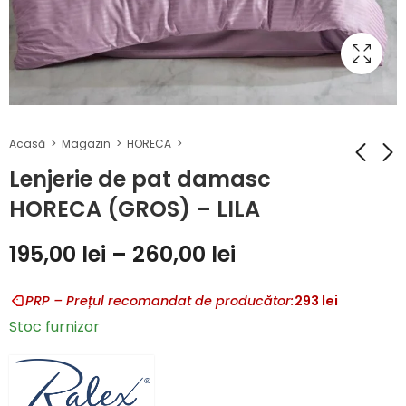
Acasă
Magazin
HORECA
Lenjerie de pat damasc
HORECA (GROS) – LILA
Lenjerie de pat
Lenjerie de pat
damasc HORECA
damasc HORECA
195,00
lei
–
260,00
lei
(GROS) – PUDRA
(GROS) – MARO
195,00
195,00
lei
–
lei
–
260,00
260,00
lei
lei
PRP – Prețul recomandat de producător:
293
lei
Stoc furnizor