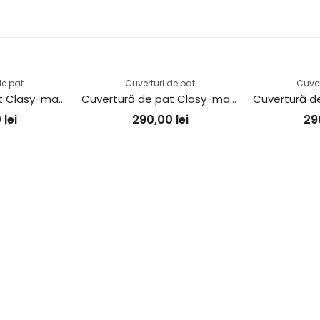
de pat
Cuverturi de pat
Cuver
Cuvertură de pat Clasy-matlasată 2 persoane (NALA V2)
Cuvertură de pat Clasy-matlasată 2 persoane (MONTERA V1)
0
lei
290,00
lei
29