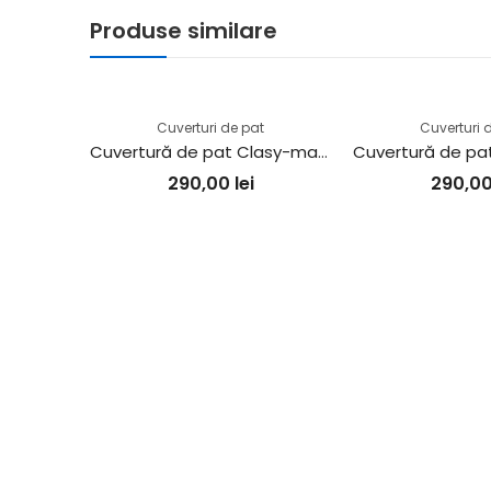
Produse similare
Cuverturi de pat
Cuverturi 
Cuvertură de pat Clasy-matlasată 2 persoane (MONTERA V2)
290,00
lei
290,0