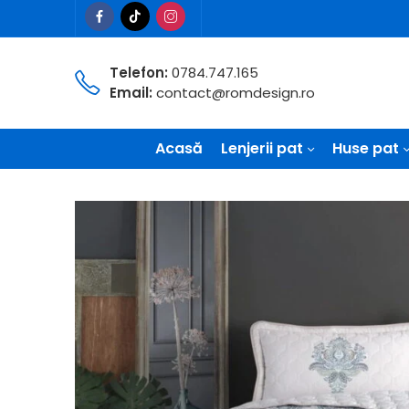
Telefon:
0784.747.165
Email:
contact@romdesign.ro
Acasă
Lenjerii pat
Huse pat