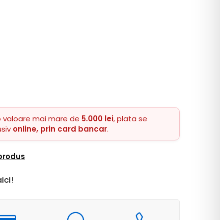
o valoare mai mare de
5.000 lei
, plata se
usiv
online, prin card bancar
.
 produs
ici!