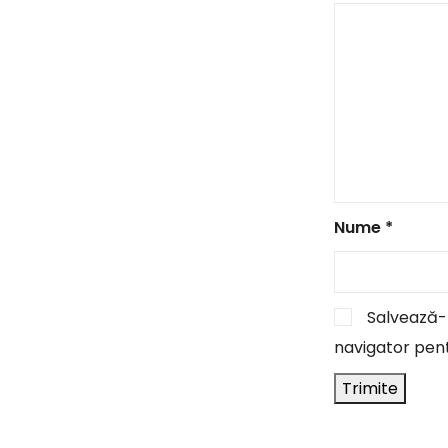
Nume
*
Salvează-m
navigator pent