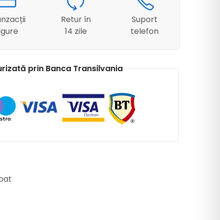
nzacții
Retur în
Suport
igure
14 zile
telefon
urizată prin Banca Transilvania
pat