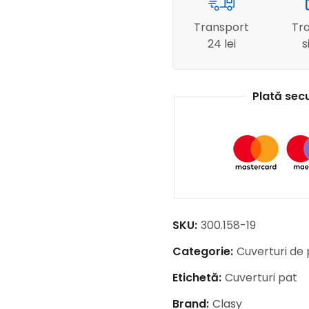
Transport
Tra
24 lei
s
Plată sec
SKU:
300.158-19
Categorie:
Cuverturi de 
Etichetă:
Cuverturi pat
Brand:
Clasy