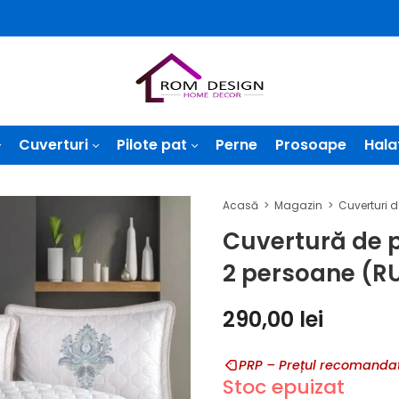
Cuverturi
Pilote pat
Perne
Prosoape
Hala
Acasă
Magazin
Cuvertură de 
2 persoane (
290,00
lei
PRP – Prețul recomandat
Stoc epuizat