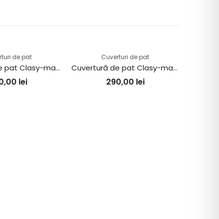
turi de pat
Cuverturi de pat
Cuvertură de pat Clasy-matlasată 2 persoane (MIAROSA V1)
Cuvertură de pat Clasy-matlasată 2 persoane (PEDRA V4)
0,00
lei
290,00
lei