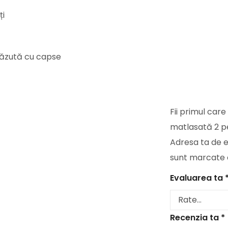
ți
văzută cu capse
Fii primul car
matlasată 2 
Adresa ta de e
sunt marcate
Evaluarea ta
Recenzia ta
*