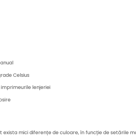
manual
rade Celsius
 imprimeurile lenjeriei
osire
 exista mici diferențe de culoare, în funcție de setările mo