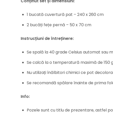
Conținut set și dimensiuni:
1 bucată cuvertură pat – 240 x 260 cm
2 bucăți fețe pernă – 50 x 70 cm
Instrucțiuni de întreținere:
Se spală la 40 grade Celsius automat sau 
Se calcă la o temperatură maximă de 150 g
Nu utilizați înălbitori chimici ce pot decolora
Se recomandă spălare înainte de prima fol
Info:
Pozele sunt cu titlu de prezentare, astfel pot