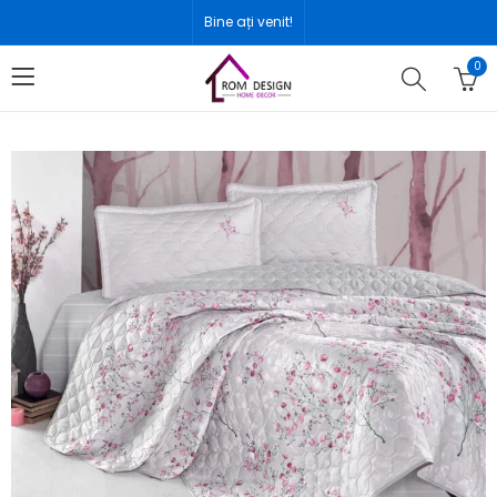
Bine ați venit!
0