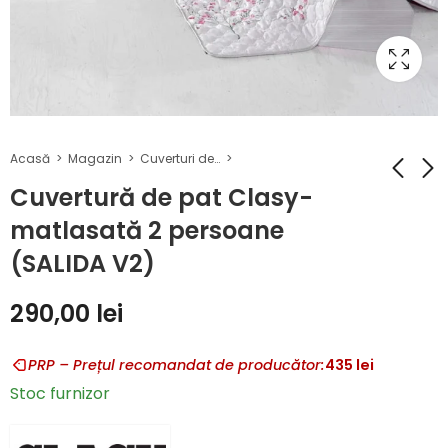
Acasă
Magazin
Cuverturi de pat
Cuvertură de pat Clasy-
matlasată 2 persoane
Cuvertură de pat
Cuvertură de pat
(SALIDA V2)
Clasy-matlasată
Clasy-matlasată
2 persoane
2 persoane
290,00
290,00
lei
lei
290,00
lei
(PEDRA V2)
(SALIDA V1)
PRP – Prețul recomandat de producător:
435
lei
Stoc furnizor