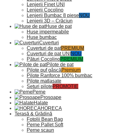
Lenjerii Finet UNI
Lenjerii Cocolino
Lenjerii Bumbac 8 piese
NOU
Lenjerii 3D – Crăciun
Huse de pat
Huse impermeabile
Huse bumbac
Cuverturi
Cuverturi de pat
PREMIUM
Cuverturi de pat UNI
NOU
Pături Cocolino
PREMIUM
Pilote de pat
Pilote puf gâscă
Premium
Pilote Ranforce 100% bumbac
Pilote matlasate
Seturi pilote
PROMOȚIE
Perne
Prosoape
Halate
HORECA
Terasă & Grădină
Fotolii Bean Bag
Perne Pallet Soft
Perne scaun