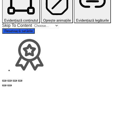
Evidențiază conținutul
Oprește animațiile
Evidențiază legăturile
Skip To Content
Resetează setările