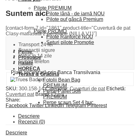
Pilote PREMIUM
Suntem aici
Pilote lână - de iarnă
NOU
Pilote puf gâscă
Premium
[contact-form-7 id="1861" product-title="Cuvertură de pat
Pilote PROMO
Clasy-matlasată 2 persoane (NILLA V1)"]
Pilote Ranforce
NOU
Seturi pilote
Promoție
Transport 24 lei
Tranzacții sigure
Perne
Retur în 14 zile
Prosoape
Suport telefon
Halate
HORECA
Plată securizată prin Banca Transilvania
Terasă & Grădină
Fotolii Bean Bag
PREMIUM
SKU:
300.158-14
Categorie:
Cuverturi de pat
Etichetă:
Perne Pallet Soft
Cuverturi pat
Brand:
Clasy
PREMIUM
Share:
Perne scaun
Set 4 buc.
Facebook
Twitter
LinkedIn
Telegram
Pinterest
Descriere
Recenzii (0)
Descriere