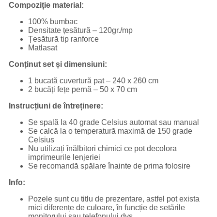
Compoziție material:
100% bumbac
Densitate țesătură – 120gr./mp
Țesătură tip ranforce
Matlasat
Conținut set și dimensiuni:
1 bucată cuvertură pat – 240 x 260 cm
2 bucăți fețe pernă – 50 x 70 cm
Instrucțiuni de întreținere:
Se spală la 40 grade Celsius automat sau manual
Se calcă la o temperatură maximă de 150 grade
Celsius
Nu utilizați înălbitori chimici ce pot decolora
imprimeurile lenjeriei
Se recomandă spălare înainte de prima folosire
Info:
Pozele sunt cu titlu de prezentare, astfel pot exista
mici diferențe de culoare, în funcție de setările
monitorului sau telefonului dvs.