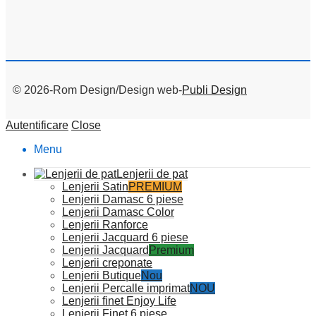
© 2026-Rom Design/Design web-
Publi Design
Autentificare
Close
Menu
Lenjerii de pat
Lenjerii Satin
PREMIUM
Lenjerii Damasc 6 piese
Lenjerii Damasc Color
Lenjerii Ranforce
Lenjerii Jacquard 6 piese
Lenjerii Jacquard
Premium
Lenjerii creponate
Lenjerii Butique
Nou
Lenjerii Percalle imprimat
NOU
Lenjerii finet Enjoy Life
Lenjerii Finet 6 piese