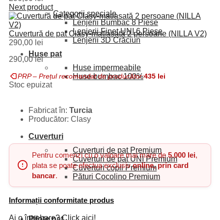
Next product
Categorii speciale
Lenjerii Bumbac
8 Piese
Lenjerii Finet UNI
6 Piese
Cuvertură de pat Clasy-matlasată 2 persoane (NILLA V2)
Lenjerii 3D
Crăciun
290,00
lei
Huse pat
290,00
lei
Huse impermeabile
PRP – Prețul recomandat de producător:
435
lei
Huse bumbac
100%
Stoc epuizat
Fabricat în:
Turcia
Producător: Clasy
Cuverturi
Cuverturi de pat
Premium
Pentru comenzi cu o valoare mai mare de
5.000 lei
,
Cuverturi de pat UNI
Premium
plata se poate efectua exclusiv
online, prin card
Cuverturi copii
Premium
bancar
.
Pături Cocolino
Premium
Informații conformitate produs
Ai o întrebare? Click aici!
Pilote pat