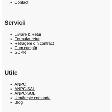
Contact
Servicii
Livrare & Retur
Formular retur
Retragere din contract
Cum cumpăr
GDPR
Utile
ANPC
ANPC-SAL
ANPC-SOL
Urmărește comanda
Blog