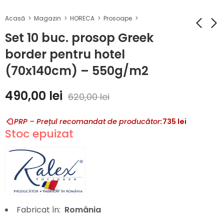
Acasă
Magazin
HORECA
Prosoape
Set 10 buc. prosop Greek
border pentru hotel
Set 10 buc.
Set 5 buc. prosop
(70x140cm) – 550g/m2
prosop Greek
Greek border
border pentru
pentru hotel
330,00
170,00
lei
lei
490,00
lei
hotel (50x90cm)
(50x90cm) –
620,00
lei
– 550g/m2
550g/m2
PRP – Prețul recomandat de producător:
735
lei
Stoc epuizat
Fabricat în:
România