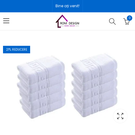
Bine ați venit!
0
21
% REDUCERE