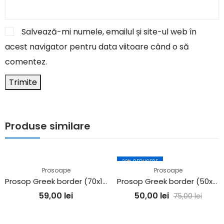
Salvează-mi numele, emailul și site-ul web în
acest navigator pentru data viitoare când o să
comentez.
Produse similare
33
% REDUCERE
Prosoape
Prosoape
Prosop Greek border (70x140cm) – 500g/m2 – LILA
Prosop Greek border (50x90cm) – 700g/m2
59,00
lei
50,00
lei
75,00
lei