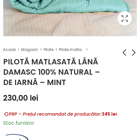
Acasă
Magazin
Pilote
Pilote matlasate lână - de iarnă
PILOTĂ MATLASATĂ LÂNĂ
DAMASC 100% NATURAL –
PILOTĂ
PILOTĂ
DE IARNĂ – MINT
MATLASATĂ LÂNĂ
MATLASATĂ LÂNĂ
DAMASC 100%
DAMASC 100%
195,00
195,00
lei
lei
230,00
lei
NATURAL – DE
NATURAL – DE
IARNĂ – MOV
IARNĂ – MARO
PRP – Prețul recomandat de producător:
345
lei
Stoc furnizor