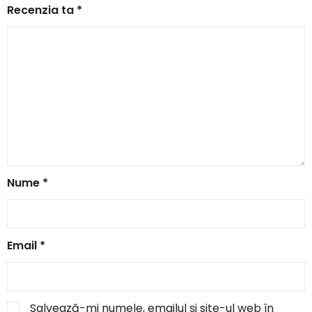
Recenzia ta
*
Nume
*
Email
*
Salvează-mi numele, emailul și site-ul web în