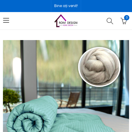
Bine ați venit!
0