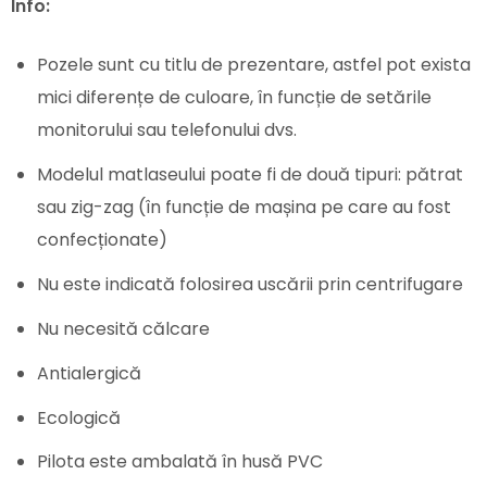
Info:
Pozele sunt cu titlu de prezentare, astfel pot exista
mici diferențe de culoare, în funcție de setările
monitorului sau telefonului dvs.
Modelul matlaseului poate fi de două tipuri: pătrat
sau zig-zag (în funcție de mașina pe care au fost
confecționate)
Nu este indicată folosirea uscării prin centrifugare
Nu necesită călcare
Antialergică
Ecologică
Pilota este ambalată în husă PVC