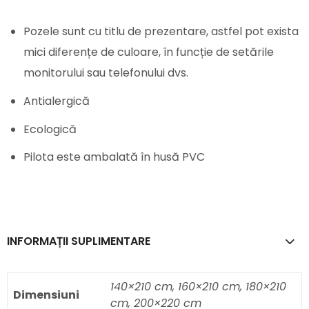
Pozele sunt cu titlu de prezentare, astfel pot exista
mici diferențe de culoare, în funcție de setările
monitorului sau telefonului dvs.
Antialergică
Ecologică
Pilota este ambalată în husă PVC
INFORMAȚII SUPLIMENTARE
140×210 cm, 160×210 cm, 180×210
Dimensiuni
cm, 200×220 cm