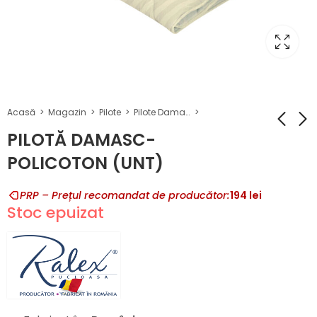
Acasă
Magazin
Pilote
Pilote Damasc Policoton
PILOTĂ DAMASC-
POLICOTON (UNT)
PILOTĂ DAMASC-
PILOTĂ DAMASC-
POLICOTON (ALB)
POLICOTON
PRP – Prețul recomandat de producător:
194
lei
(PORTOCALIU)
Stoc epuizat