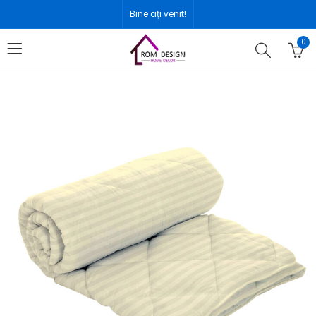
Bine ați venit!
0