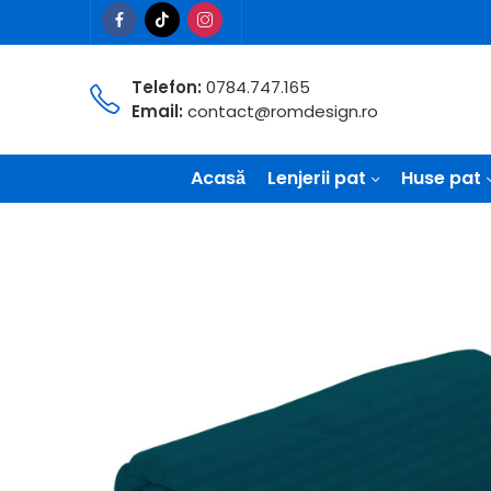
Telefon:
0784.747.165
Email:
contact@romdesign.ro
Acasă
Lenjerii pat
Huse pat