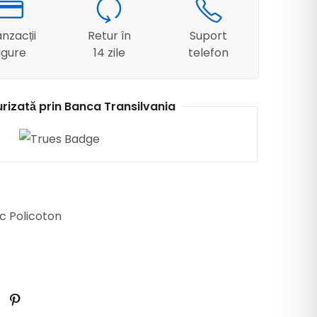
nzacții
Retur în
Suport
igure
14 zile
telefon
urizată prin Banca Transilvania
c Policoton