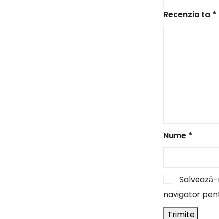
Recenzia ta
*
Nume
*
Salvează-m
navigator pent