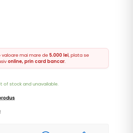
o valoare mai mare de
5.000 lei
, plata se
usiv
online, prin card bancar
.
ut of stock and unavailable.
 produs
!