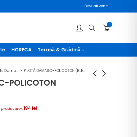
Bine ați venit!
0
te
HORECA
Terasă & Grădină
Pilote Damasc Policoton
PILOTĂ DAMASC-POLICOTON (BLEUMARIN)
SC-POLICOTON
PILOTĂ
PILOTĂ
DAMASC-
DAMASC-
194
lei
POLICOTON
POLICOTON
 producător:
(CREM)
(BEJ)