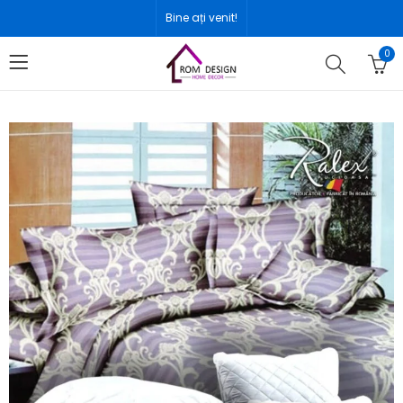
Bine ați venit!
0