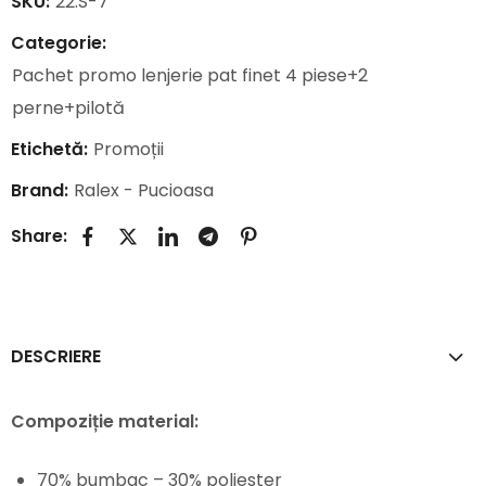
SKU:
22.S-7
Categorie:
Pachet promo lenjerie pat finet 4 piese+2
perne+pilotă
Etichetă:
Promoții
Brand:
Ralex - Pucioasa
Share:
DESCRIERE
Compoziție material:
70% bumbac – 30% poliester