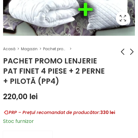
Acasă
Magazin
Pachet promo lenjerie pat finet 4 piese+2 perne+pilotă
PACHET PROMO LENJERIE
PAT FINET 4 PIESE + 2 PERNE
PACHET PROMO
PACHET PROMO
+ PILOTĂ (PP4)
LENJERIE PAT
LENJERIE PAT
FINET 4 PIESE + 2
FINET 6 PIESE + 2
220,00
240,00
lei
lei
220,00
lei
PERNE + PILOTĂ
PERNE + PILOTĂ
(PP5)
(PLP101)
PRP – Prețul recomandat de producător:
330
lei
Stoc furnizor