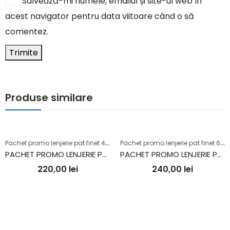
Salvează-mi numele, emailul și site-ul web în
acest navigator pentru data viitoare când o să
comentez.
Produse similare
P
achet promo lenjerie pat finet 4 piese+2 perne+pilotă
P
achet promo lenjerie pat finet 6 piese+2 perne+pilotă
PACHET PROMO LENJERIE PAT FINET 4 PIESE + 2 PERNE + PILOTĂ (PP57)
PACHET PROMO LENJERIE PAT FINET 6 PIESE + 2 PERNE + PILOTĂ (PLP30)
220,00
lei
240,00
lei