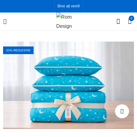
Bine ați venit!
0
33
% REDUCERE