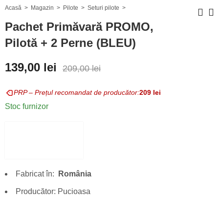
Acasă
Magazin
Pilote
Seturi pilote
Pachet Primăvară PROMO,
Pilotă + 2 Perne (BLEU)
Pachet
LENJERIE DE
Primăvară
PAT COCOLINO
139,00
lei
209,00
lei
PROMO, Pilotă
SPOT –
139,00
285,00
lei
lei
+ 2 Perne
VIOLETA
209,00
428,00
lei
lei
PRP – Prețul recomandat de producător:
209
lei
(ALBASTRU)
Stoc furnizor
Fabricat în:
România
Producător: Pucioasa