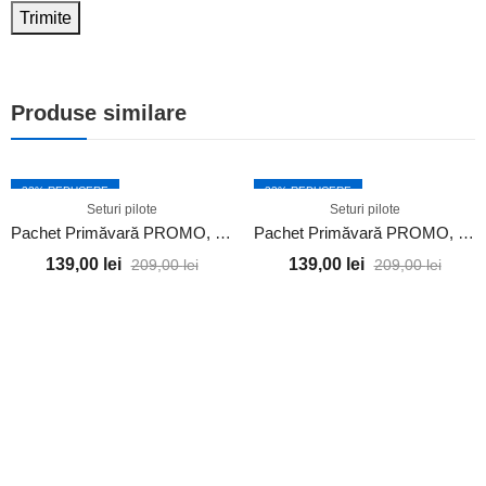
Produse similare
33
% REDUCERE
33
% REDUCERE
Seturi pilote
Seturi pilote
Pachet Primăvară PROMO, Pilotă + 2 Perne (ALB)
Pachet Primăvară PROMO, Pilotă + 2 Perne (MOV)
139,00
lei
139,00
lei
209,00
lei
209,00
lei