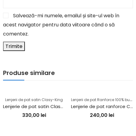
Salvează-mi numele, emailul și site-ul web în
acest navigator pentru data viitoare când o să
comentez.
Produse similare
L
enjerii de pat Ranforce 100% bumbac
Lenjerii de pat satin Clasy-King
Lenjerie de pat satin Clasy king size (MONICA V2)
Lenjerie de pat ranforce Clasy king size (ZETA)
330,00
lei
240,00
lei