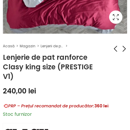
Acasă
Magazin
Lenjerii de pat Ranforce 100% bumbac
Lenjerie de pat ranforce
Clasy king size (PRESTIGE
Lenjerie de pat
Lenjerie de pat
V1)
ranforce Clasy
ranforce Clasy
king size (RISA V1)
king size
240,00
240,00
lei
lei
240,00
lei
(Mandora v2)
PRP – Prețul recomandat de producător:
360
lei
Stoc furnizor