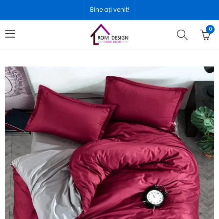
Bine ați venit!
0