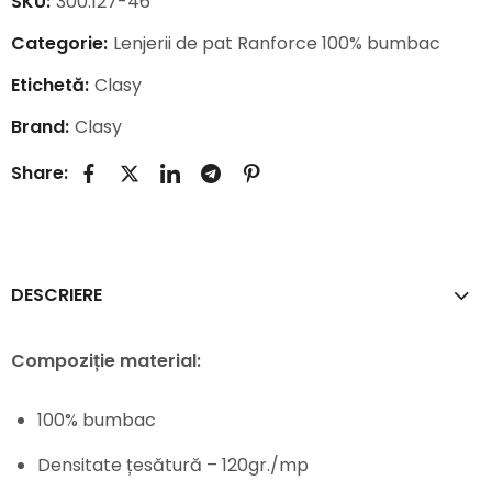
SKU:
300.127-46
Categorie:
Lenjerii de pat Ranforce 100% bumbac
Etichetă:
Clasy
Brand:
Clasy
Share:
DESCRIERE
Compoziție material:
100% bumbac
Densitate țesătură – 120gr./mp