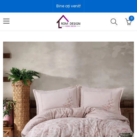
Bine ați venit!
0