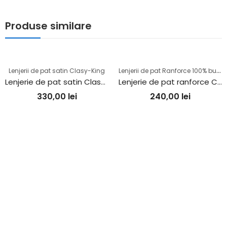
Produse similare
L
enjerii de pat Ranforce 100% bumbac
Lenjerii de pat satin Clasy-King
Lenjerie de pat satin Clasy king size (MONICA V2)
Lenjerie de pat ranforce Clasy king size (MOHANA V1)
330,00
lei
240,00
lei