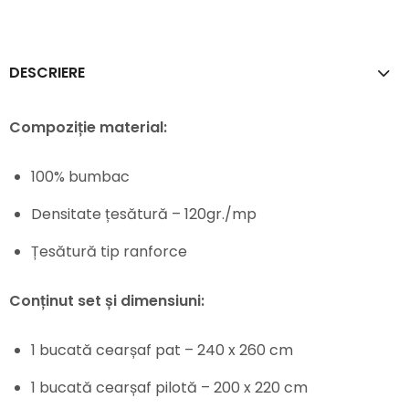
DESCRIERE
Compoziție material:
100% bumbac
Densitate țesătură – 120gr./mp
Țesătură tip ranforce
Conținut set și dimensiuni:
1 bucată cearșaf pat – 240 x 260 cm
1 bucată cearșaf pilotă – 200 x 220 cm