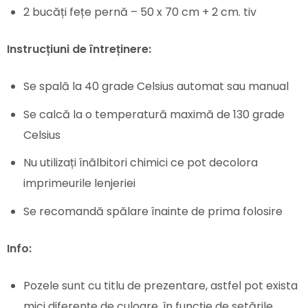
2 bucăți fețe pernă – 50 x 70 cm + 2 cm. tiv
Instrucțiuni de întreținere:
Se spală la 40 grade Celsius automat sau manual
Se calcă la o temperatură maximă de 130 grade
Celsius
Nu utilizați înălbitori chimici ce pot decolora
imprimeurile lenjeriei
Se recomandă spălare înainte de prima folosire
Info:
Pozele sunt cu titlu de prezentare, astfel pot exista
mici diferențe de culoare, în funcție de setările