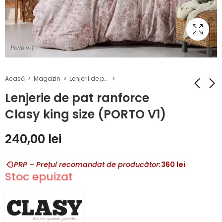
Acasă
Magazin
Lenjerii de pat Ranforce 100% bumbac
Lenjerie de pat ranforce
Clasy king size (PORTO V1)
Lenjerie de pat
Lenjerie de pat
ranforce Clasy
ranforce Clasy
240,00
lei
king size (MAYRA
king size (ROCO
240,00
240,00
lei
lei
V2)
V1)
PRP – Prețul recomandat de producător:
360
lei
Stoc epuizat