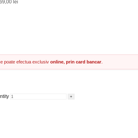
69,00 lei
 se poate efectua exclusiv
online, prin card bancar
.
tity