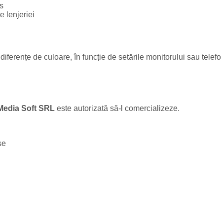
s
e lenjeriei
 diferențe de culoare, în funcție de setările monitorului sau telef
Media Soft SRL
este autorizată să-l comercializeze.
se