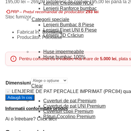
195,00
lei
–
269,00
lei
Interval de prețuri: 195,00 lei până la 2
Lenjerii Creponate
NOU
Lenjerii Ranforce
bumbac
PRP – Prețul recomandat de producător:
293
lei
Stoc furnizor
Categorii speciale
Lenjerii Bumbac
8 Piese
Lenjerii Finet UNI
6 Piese
Fabricat în:
România
Lenjerii 3D
Crăciun
Producător: Pucioasa
Huse pat
Huse impermeabile
Huse bumbac
100%
Pentru comenzi cu o valoare mai mare de
5.000 lei
, plata
Dimensiuni
Clear
LENJERIE DE PAT PERCALLE IMPRIMAT (PRC84) quan
Cuverturi
Adaugă în coș
Cuverturi de pat
Premium
Cuverturi de pat UNI
Premium
Informații conformitate produs
Cuverturi copii
Premium
Pături Cocolino
Premium
Ai o întrebare? Click aici!