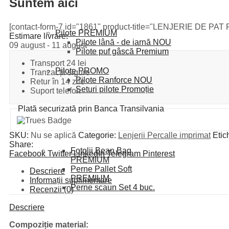
Suntem aici
Pilote pat
[contact-form-7 id="1861" product-title="LENJERIE DE P
Pilote PREMIUM
Estimare livrare:
Pilote lână - de iarnă
NOU
09 august - 11 august
Pilote puf gâscă
Premium
Transport 24 lei
Pilote PROMO
Tranzacții sigure
Pilote Ranforce
NOU
Retur în 14 zile
Seturi pilote
Promoție
Suport telefon
Perne
Plată securizată prin Banca Transilvania
Prosoape
Halate
HORECA
SKU:
Nu se aplică
Categorie:
Lenjerii Percalle imprimat
Etic
Terasă & Grădină
Share:
Fotolii Bean Bag
Facebook
Twitter
LinkedIn
Telegram
Pinterest
PREMIUM
Perne Pallet Soft
Descriere
PREMIUM
Informații suplimentare
Perne scaun
Set 4 buc.
Recenzii (0)
Descriere
Compoziție material: