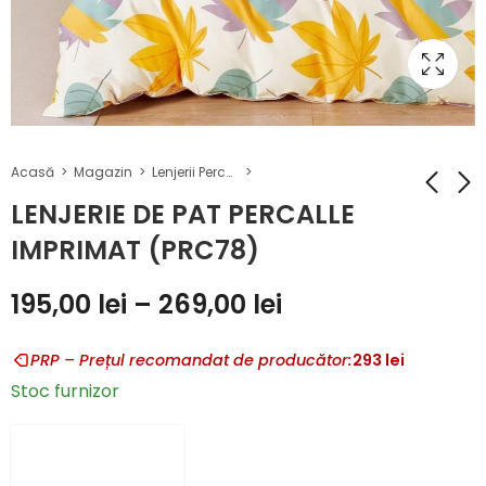
Acasă
Magazin
Lenjerii Percalle imprimat
LENJERIE DE PAT PERCALLE
IMPRIMAT (PRC78)
LENJERIE DE PAT
LENJERIE DE PAT
PERCALLE
PERCALLE
195,00
lei
–
269,00
lei
IMPRIMAT
IMPRIMAT
195,00
lei
–
(PRC77)
(PRC80)
269,00
lei
PRP – Prețul recomandat de producător:
293
lei
Stoc furnizor