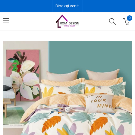
Bine ați venit!
0