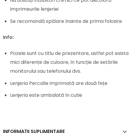
Nu utilizați înălbitori chimici ce pot decolora
imprimeurile lenjeriei
Se recomandă spălare înainte de prima folosire
Info:
Pozele sunt cu titlu de prezentare, astfel pot exista
mici diferențe de culoare, în funcție de setările
monitorului sau telefonului dvs.
Lenjeria Percalle imprimată are două fețe
Lenjeria este ambalată în cutie
INFORMAȚII SUPLIMENTARE