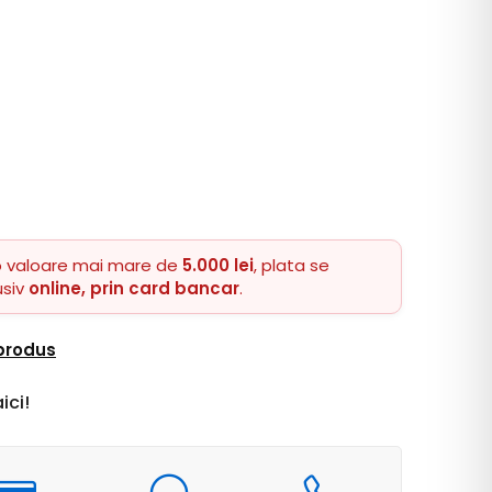
o valoare mai mare de
5.000 lei
, plata se
usiv
online, prin card bancar
.
 produs
ici!