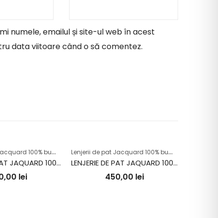
i numele, emailul și site-ul web în acest
ru data viitoare când o să comentez.
L
enjerii de pat Jacquard 100% bumbac
L
enjerii de pat Jacquard 100% bumbac
LENJERIE DE PAT JAQUARD 100% BUMBAC (OSELA V1)
LENJERIE DE PAT JAQUARD 100% BUMBAC (OSELA V3)
0,00
lei
450,00
lei