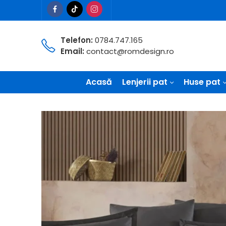
Telefon:
0784.747.165
Email:
contact@romdesign.ro
Acasă
Lenjerii pat
Huse pat