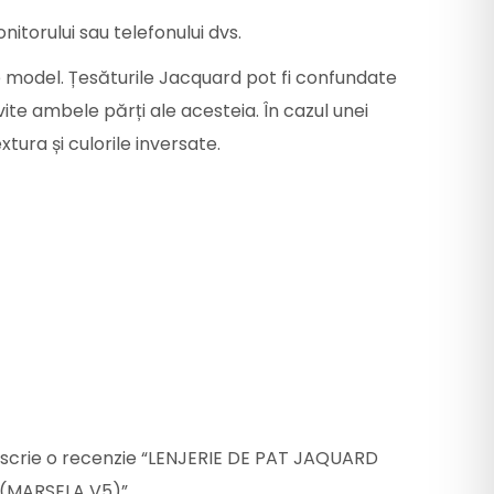
nitorului sau telefonului dvs.
e model. Țesăturile Jacquard pot fi confundate
ite ambele părți ale acesteia. În cazul unei
tura și culorile inversate.
e scrie o recenzie “LENJERIE DE PAT JAQUARD
(MARSELA V5)”