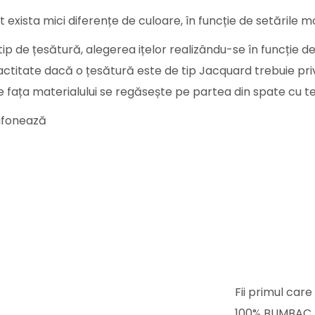
 exista mici diferențe de culoare, în funcție de setările mo
p de țesătură, alegerea ițelor realizându-se în funcție d
actitate dacă o țesătură este de tip Jacquard trebuie priv
 fața materialului se regăsește pe partea din spate cu tex
șifonează
Fii primul car
100% BUMBAC 