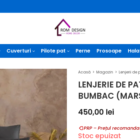
Cuverturi
Pilote pat
Perne
Prosoape
Hala
Acasă
Magazin
LENJERIE DE P
BUMBAC (MARS
450,00
lei
PRP – Prețul recomandat
Stoc epuizat