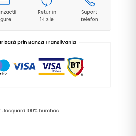
nzacții
Retur în
Suport
igure
14 zile
telefon
urizată prin Banca Transilvania
pat Jacquard 100% bumbac