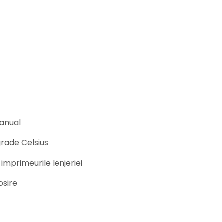
manual
rade Celsius
 imprimeurile lenjeriei
osire