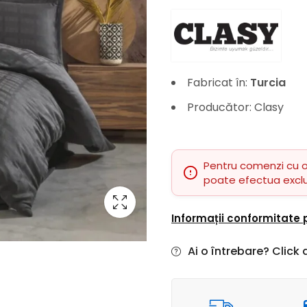
Fabricat în:
Turcia
Producător: Clasy
Pentru comenzi cu 
poate efectua excl
Informații conformitate
Ai o întrebare? Click a