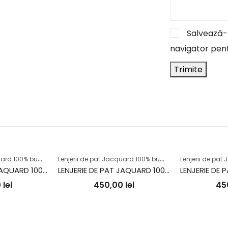
Salvează-m
navigator pent
L
enjerii de pat Jacquard 100% bumbac
L
enjerii de pat Jacquard 100% bumbac
LENJERIE DE PAT JAQUARD 100% BUMBAC (OSELA V4)
LENJERIE DE PAT JAQUARD 100% BUMBAC (VIENNA)
0
lei
450,00
lei
45