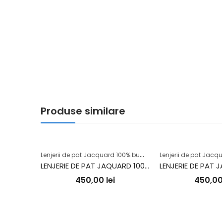
Produse similare
L
enjerii de pat Jacquard 100% bumbac
LENJERIE DE PAT JAQUARD 100% BUMBAC (ARVEN)
450,00
lei
450,0