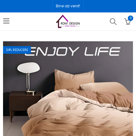
Bine ați venit!
0
34
% REDUCERE