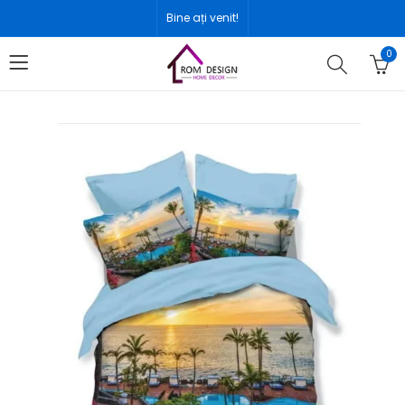
Bine ați venit!
0