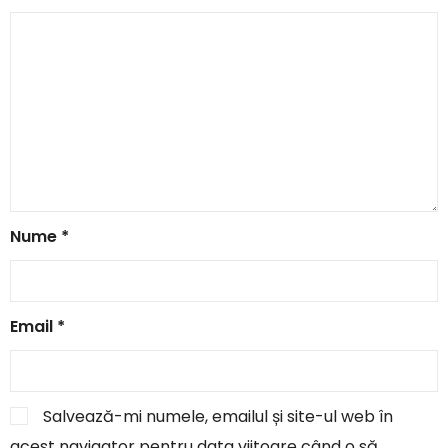
Nume
*
Email
*
Salvează-mi numele, emailul și site-ul web în
acest navigator pentru data viitoare când o să