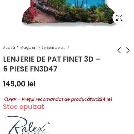
Acasă
Magazin
Lenjerii de pat Finet 3D
LENJERIE DE PAT FINET 3D –
6 PIESE FN3D47
LENJERIE DE PAT
LENJERIE DE PAT
FINET 3D – 6 PIESE
FINET 3D – 6 PIES
149,00
lei
(FN3D49)
(FN3D45)
149,00
149,00
lei
lei
PRP – Prețul recomandat de producător:
224
lei
Stoc epuizat