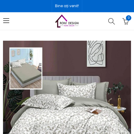
Bine ați venit!
0