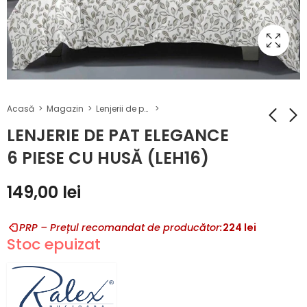
Acasă
Magazin
Lenjerii de pat Elegance cu husă
LENJERIE DE PAT ELEGANCE
6 PIESE CU HUSĂ (LEH16)
LENJERIE DE PAT
LENJERIE DE PAT
ELEGANCE 6 PIESE
ELEGANCE 6 PIESE
149,00
lei
CU HUSĂ (LEH15)
CU HUSĂ (LEH17)
149,00
149,00
lei
lei
PRP – Prețul recomandat de producător:
224
lei
Stoc epuizat