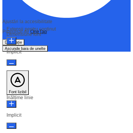
Ajustări la accesibilitate
Extensii pentru conținut
Propulsat de
OneTap
Dimensiune font
Declarație
Ascunde bara de unelte
Implicit
Font lizibil
Înălțime linie
Implicit