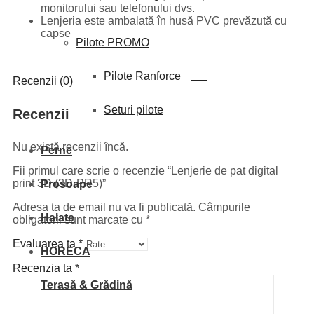
monitorului sau telefonului dvs.
Lenjeria este ambalată în husă PVC prevăzută cu
capse
Pilote PROMO
Pilote Ranforce
NOU
Recenzii (0)
Seturi pilote
Promoție
Recenzii
Nu există recenzii încă.
Perne
Fii primul care scrie o recenzie “Lenjerie de pat digital
print 3D (3D-PR5)”
Prosoape
Adresa ta de email nu va fi publicată.
Câmpurile
Halate
obligatorii sunt marcate cu
*
Evaluarea ta
*
HORECA
Recenzia ta
*
Terasă & Grădină