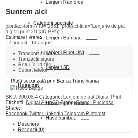
Lenjerii Ranforce
bumbac
Suntem aici
Categorii speciale
[contact-form-7 id="1861" product-title="Lenjerie de pat
digital print 3D (3D-PR5)"]
Estimare livrare:
Lenjerii Bumbac
8 Piese
12 august - 14 august
Lenjerii Finet UNI
Transport 24 lei
6 Piese
Tranzacții sigure
Retur în 14 zile
Lenjerii 3D
Crăciun
Suport telefon
Plată securizată prin Banca Transilvania
Huse pat
SKU:
300.08-4
Categorie:
Lenjerii de pat Digital Print
Etichetă:
Digital Print 3D
Brand:
Ralex - Pucioasa
Huse impermeabile
Share:
Facebook
Twitter
LinkedIn
Telegram
Pinterest
Huse bumbac
100%
Descriere
Recenzii (0)