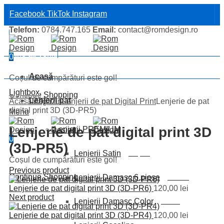
Facebook
TikTok
Instagram
Telefon:
0784.747.165
Email:
contact@romdesign.ro
Bine ați venit!
Bine ați venit!
0
Acasă
Coșul de cumpărături este gol!
Lightbox
Continue Shopping
Lenjerii pat
Acasă
Magazin
Lenjerii de pat Digital Print
Lenjerie de pat
digital print 3D (3D-PR5)
Menu
Lenjerie de pat digital print 3D
Lenjerii PREMIUM
0
(3D-PR5)
Lenjerii Satin
Clasy King
Coșul de cumpărături este gol!
Previous product
Continue Shopping
Lenjerii Damasc 6 piese
Policoton
Lenjerie de pat digital print 3D (3D-PR6)
120,00
lei
Next product
Lenjerii Damasc Color
Bumbac
Lenjerie de pat digital print 3D (3D-PR4)
120,00
lei