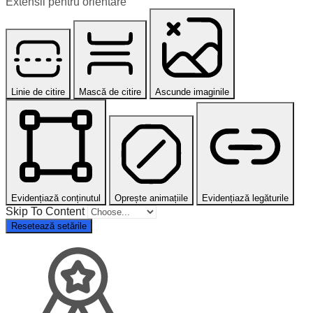
Extensii pentru orientare
Linie de citire
Mască de citire
Ascunde imaginile
Evidențiază conținutul
Oprește animațiile
Evidențiază legăturile
Skip To Content
Resetează setările