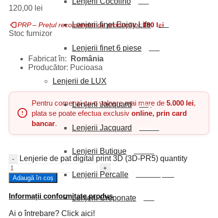
Lenjerii Cocolino
NOU
120,00
lei
Lenjerii finet Enjoy Life
PRP – Prețul recomandat de producător:
180
lei
NOU
Stoc furnizor
Lenjerii finet 6 piese
NOU
Fabricat în:
România
Producător: Pucioasa
Lenjerii de LUX
Pentru comenzi cu o valoare mai mare de
5.000 lei
,
Lenjerii Jacquard
Clasy
plata se poate efectua exclusiv
online, prin card
bancar
.
Lenjerii Jacquard
România
Lenjerii Butique
Ranforce
Lenjerie de pat digital print 3D (3D-PR5) quantity
Lenjerii Percalle
Bumbac imprimat
Adaugă în coș
Informații conformitate produs
Lenjerii Creponate
NOU
Ai o întrebare? Click aici!