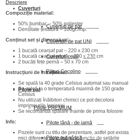
Descriere
Cuverturi
Compoziție material:
50% bumbac – 50% poliester
Cuverturi de pat
Premium
Densitate țesătură – 100gr./mp.
Conținut set și dimensiuni:
Cuverturi de pat UNI
Premium
1 bucată cearșaf pat – 220 x 230 cm
1 bucată cearșaf pilotă – 200 x 230 cm
Cuverturi copii
Premium
2 bucăți fețe pernă – 50 x 70 cm
Pături Cocolino
Instrucțiuni de întreținere:
Premium
Se spală la 40 grade Celsius automat sau manual
Se calcă la o temperatură maximă de 150 grade
Pilote pat
Celsius
Nu utilizați înălbitori chimici ce pot decolora
imprimeurile lenjeriei
Pilote PREMIUM
Se recomandă spălare înainte de prima folosire
Info:
Pilote lână - de iarnă
NOU
Pozele sunt cu titlu de prezentare, astfel pot exista
Pilote puf gâscă
mici diferențe de culoare, în funcție de setările
Premium