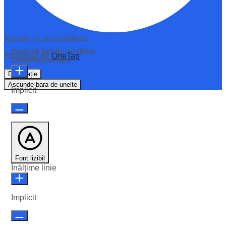
Ajustări la accesibilitate
Extensii pentru conținut
Propulsat de
OneTap
Dimensiune font
Declarație
Ascunde bara de unelte
Implicit
Font lizibil
Înălțime linie
Implicit