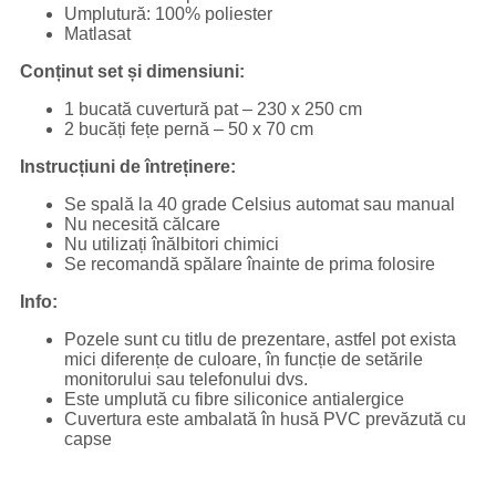
Umplutură: 100% poliester
Matlasat
Conținut set și dimensiuni:
1 bucată cuvertură pat – 230 x 250 cm
2 bucăți fețe pernă – 50 x 70 cm
Instrucțiuni de întreținere:
Se spală la 40 grade Celsius automat sau manual
Nu necesită călcare
Nu utilizați înălbitori chimici
Se recomandă spălare înainte de prima folosire
Info:
Pozele sunt cu titlu de prezentare, astfel pot exista
mici diferențe de culoare, în funcție de setările
monitorului sau telefonului dvs.
Este umplută cu fibre siliconice antialergice
Cuvertura este ambalată în husă PVC prevăzută cu
capse