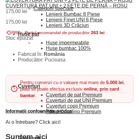
CUVERTURĂ PAT UNI + 2 FEȚE DE PERNĂ – ROȘU
Categorii speciale
175,00
lei
Lenjerii Bumbac
8 Piese
Lenjerii Finet UNI
6 Piese
175,00
lei
Lenjerii 3D
Crăciun
PRP – Prețul recomandat de producător:
263
lei
Huse pat
Stoc epuizat
Huse impermeabile
Huse bumbac
100%
Fabricat în:
România
Producător: Pucioasa
Pentru comenzi cu o valoare mai mare de
5.000 lei
,
Cuverturi
plata se poate efectua exclusiv
online, prin card
Cuverturi de pat
Premium
bancar
.
Cuverturi de pat UNI
Premium
Cuverturi copii
Premium
Informații conformitate produs
Pături Cocolino
Premium
Ai o întrebare? Click aici!
Suntem aici
Pilote pat