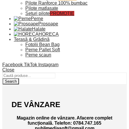
Pilote Ranforce 100% bumbac
Pilote matlasate
Seturi pilote
PROMOȚIE
Perne
Prosoape
Halate
HORECA
Terasă & Grădină
Fotolii Bean Bag
Perne Pallet Soft
Perne scaun
Facebook
TikTok
Instagram
Close
Search
DE VÂNZARE
Magazin online de vânzare. Afacere complet
funcțională.
Telefon: 0784.747.165
publimediasoft@gmail.com