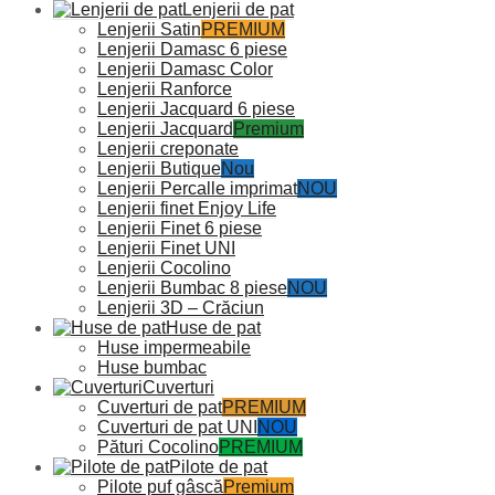
Lenjerii de pat
Lenjerii Satin
PREMIUM
Lenjerii Damasc 6 piese
Lenjerii Damasc Color
Lenjerii Ranforce
Lenjerii Jacquard 6 piese
Lenjerii Jacquard
Premium
Lenjerii creponate
Lenjerii Butique
Nou
Lenjerii Percalle imprimat
NOU
Lenjerii finet Enjoy Life
Lenjerii Finet 6 piese
Lenjerii Finet UNI
Lenjerii Cocolino
Lenjerii Bumbac 8 piese
NOU
Lenjerii 3D – Crăciun
Huse de pat
Huse impermeabile
Huse bumbac
Cuverturi
Cuverturi de pat
PREMIUM
Cuverturi de pat UNI
NOU
Pături Cocolino
PREMIUM
Pilote de pat
Pilote puf gâscă
Premium