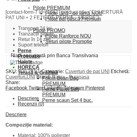
Pilote PREMIUM
[contact-form-7 id="1861" product-title="CUVERTURĂ
Pilote lână - de iarnă
NOU
PAT UNI + 2 FEȚE DE PERNĂ – VERDE"]
Pilote puf gâscă
Premium
Transport 24 lei
Pilote PROMO
Tranzacții sigure
Pilote Ranforce
NOU
Retur în 14 zile
Seturi pilote
Promoție
Suport telefon
Perne
Plată securizată prin Banca Transilvania
Prosoape
Halate
HORECA
SKU:
300.291.1
Categorie:
Cuverturi de pat UNI
Etichetă:
Terasă & Grădină
Cuverturi UNI
Brand:
Ralex - Pucioasa
Fotolii Bean Bag
Share:
PREMIUM
Facebook
Twitter
LinkedIn
Telegram
Pinterest
Perne Pallet Soft
PREMIUM
Descriere
Perne scaun
Set 4 buc.
Recenzii (0)
Descriere
Compoziție material:
Material: 100% poliester