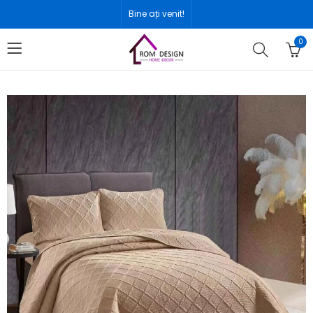
Bine ați venit!
0