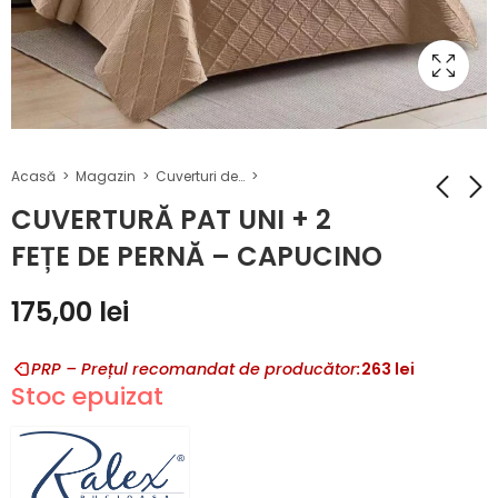
Acasă
Magazin
Cuverturi de pat UNI
CUVERTURĂ PAT UNI + 2
FEȚE DE PERNĂ – CAPUCINO
CUVERTURĂ PAT
LENJERIE PAT
UNI + 2 FEȚE DE
DAMASC
175,00
lei
PERNĂ – CREM
POLICOTON XXL
175,00
135,00
lei
lei
(IMP24)
PRP – Prețul recomandat de producător:
263
lei
Stoc epuizat