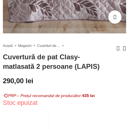
Acasă
Magazin
Cuverturi de pat
Cuvertură de pat Clasy-
matlasată 2 persoane (LAPIS)
Cuvertură de pat
Cuvertură de pat
Clasy-matlasată 2
Clasy-matlasată 2
290,00
lei
persoane
persoane (LATINA)
290,00
290,00
lei
lei
(ARAMIS)
PRP – Prețul recomandat de producător:
435
lei
Stoc epuizat