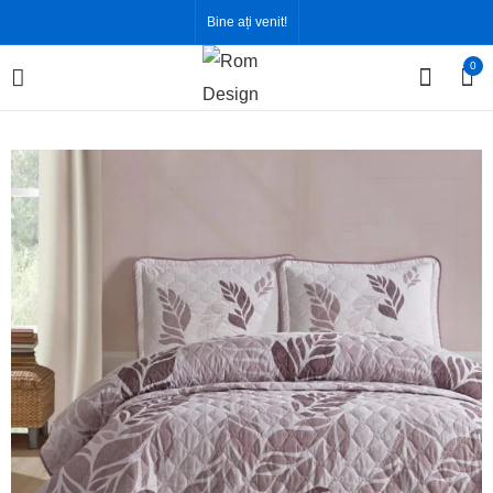
Bine ați venit!
0