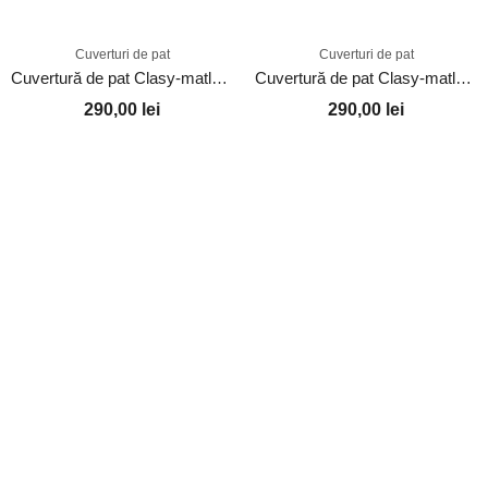
Cuverturi de pat
Cuverturi de pat
Cuvertură de pat Clasy-matlasată 2 persoane (LIYA V1)
Cuvertură de pat Clasy-matlasată 2 persoane (PEDRA V2)
290,00
lei
290,00
lei