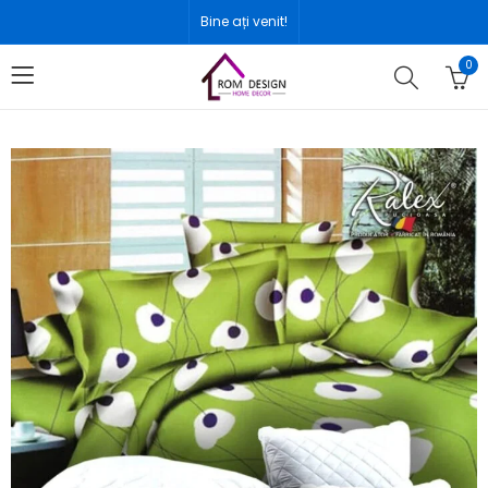
Bine ați venit!
0