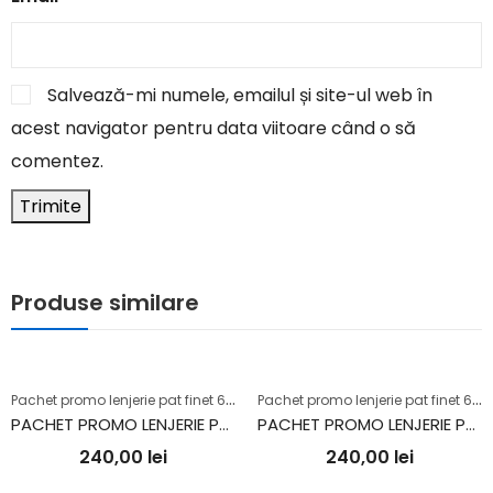
Salvează-mi numele, emailul și site-ul web în
acest navigator pentru data viitoare când o să
comentez.
Produse similare
P
achet promo lenjerie pat finet 6 piese+2 perne+pilotă
P
achet promo lenjerie pat finet 6 piese+2 perne+pilotă
PACHET PROMO LENJERIE PAT FINET 6 PIESE + 2 PERNE + PILOTĂ (PLP87)
PACHET PROMO LENJERIE PAT FINET 6 PIESE + 2 PERNE + PILOTĂ (PLP76)
240,00
lei
240,00
lei